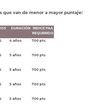
ias que van de menor a mayor puntaje:
ROS
DURACIÓN
ÍNDICE PAA
REQUERIDO
S
4 años
700 pts
S
5 años
700 pts
S
5 años
700 pts
S
5 años
700 pts
S
5 años
700 pts