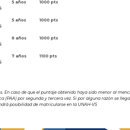
5 años
1000 pts
S
5 años
1000 pts
S
6 años
1000 pts
S
7 años
1100 pts
S
s. En caso de que el puntaje obtenido haya sido menor al men
a (PAA) por segunda y tercera vez. Si por alguna razón se llega
endrá posibilidad de matricularse en la UNAH-VS