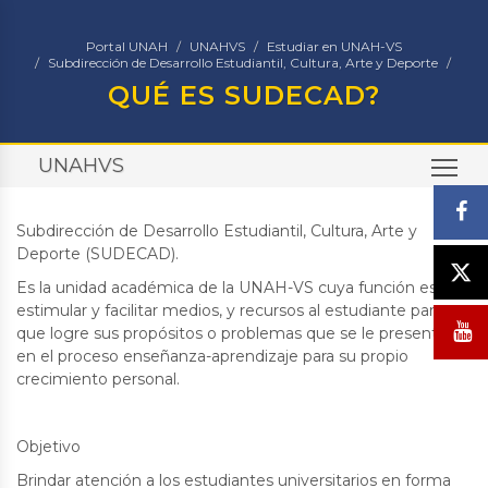
Portal UNAH
UNAHVS
Estudiar en UNAH-VS
Subdirección de Desarrollo Estudiantil, Cultura, Arte y Deporte
QUÉ ES SUDECAD?
UNAHVS
TO
Subdirección de Desarrollo Estudiantil, Cultura, Arte y
Deporte (SUDECAD).
Es la unidad académica de la UNAH-VS cuya función es de
estimular y facilitar medios, y recursos al estudiante para
que logre sus propósitos o problemas que se le presenten
en el proceso enseñanza-aprendizaje para su propio
crecimiento personal.
Objetivo
Brindar atención a los estudiantes universitarios en forma