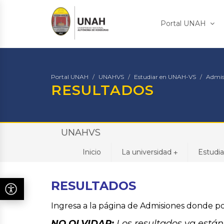
Portal UNAH
Portal UNAH
UNAHVS
Estudiar en UNAH-VS
Admis
RESULTADOS
UNAHVS
Inicio
La universidad
Estudi
+
RESULTADOS
Ingresa a la página de Admisiones donde po
NO OLVIDAR:
Los resultados ya están 