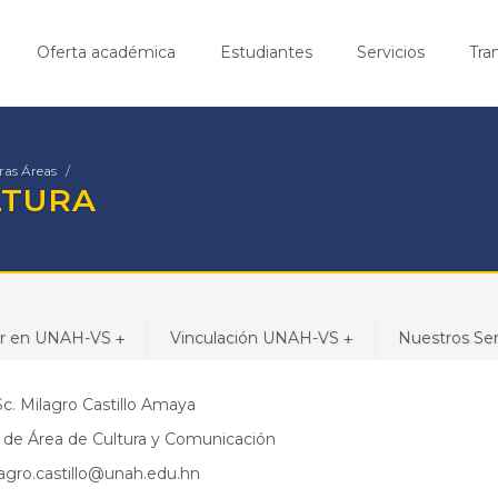
Oferta académica
Estudiantes
Servicios
Tra
ras Áreas
LTURA
ar en UNAH-VS
Vinculación UNAH-VS
Nuestros Ser
+
+
c. Milagro Castillo Amaya
 de Área de Cultura y Comunicación
agro.castillo@unah.edu.hn