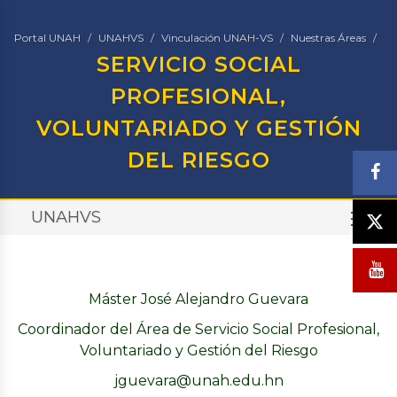
Portal UNAH
UNAHVS
Vinculación UNAH-VS
Nuestras Áreas
SERVICIO SOCIAL
PROFESIONAL,
VOLUNTARIADO Y GESTIÓN
DEL RIESGO
UNAHVS
TO
Máster José Alejandro Guevara
Coordinador del Área de Servicio Social Profesional,
Voluntariado y Gestión del Riesgo
jguevara@unah.edu.hn