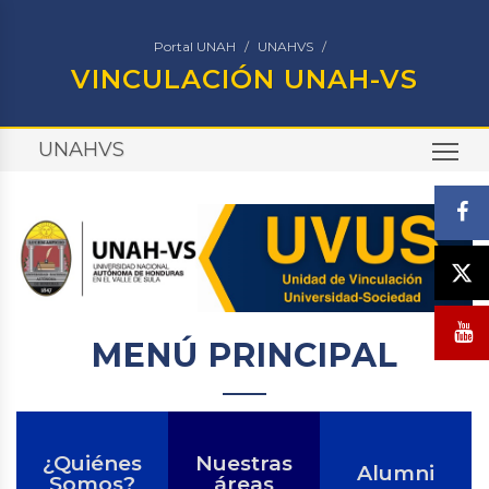
Portal UNAH
UNAHVS
VINCULACIÓN UNAH-VS
UNAHVS
TO
MENÚ PRINCIPAL
¿Quiénes
Nuestras
Alumni
Somos?
áreas